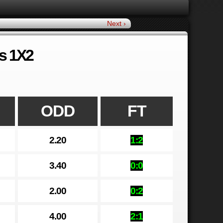
Next ›
s 1X2
ODD
FT
2.20
1:2
3.40
0:0
2.00
0:2
4.00
2:1