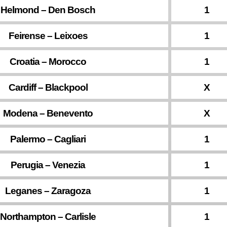
Helmond – Den Bosch
1
Feirense – Leixoes
1
Croatia – Morocco
1
Cardiff – Blackpool
X
Modena – Benevento
X
Palermo – Cagliari
1
Perugia – Venezia
1
Leganes – Zaragoza
1
Northampton – Carlisle
1