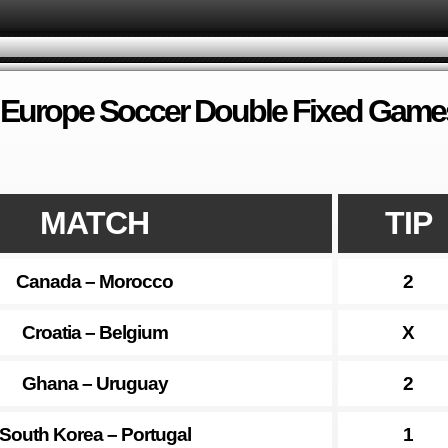
 Europe Soccer Double Fixed Game
MATCH
TIP
Canada – Morocco
2
Croatia – Belgium
X
Ghana – Uruguay
2
South Korea – Portugal
1