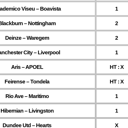
ademico Viseu – Boavista
1
Blackburn – Nottingham
2
Deinze – Waregem
2
nchester City – Liverpool
1
Aris – APOEL
HT : X
Feirense – Tondela
HT : X
Rio Ave – Maritimo
1
Hibernian – Livingston
1
Dundee Utd – Hearts
X