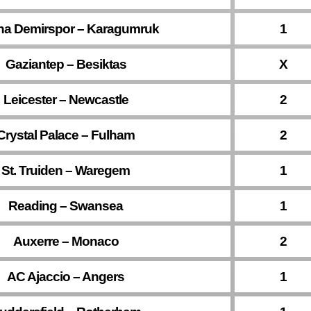
a Demirspor – Karagumruk
1
Gaziantep – Besiktas
X
Leicester – Newcastle
2
Crystal Palace – Fulham
2
St. Truiden – Waregem
1
Reading – Swansea
1
Auxerre – Monaco
2
AC Ajaccio – Angers
1