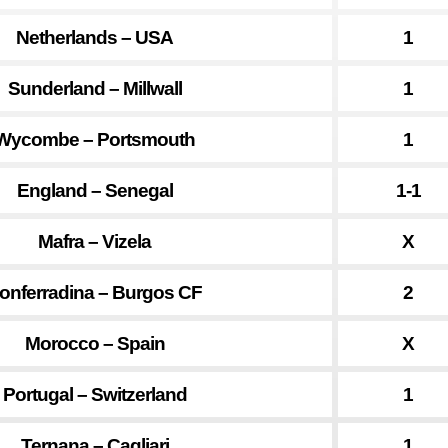
Netherlands – USA
1
Sunderland – Millwall
1
Wycombe – Portsmouth
1
England – Senegal
1-1
Mafra – Vizela
X
onferradina – Burgos CF
2
Morocco – Spain
X
Portugal – Switzerland
1
Ternana – Cagliari
1