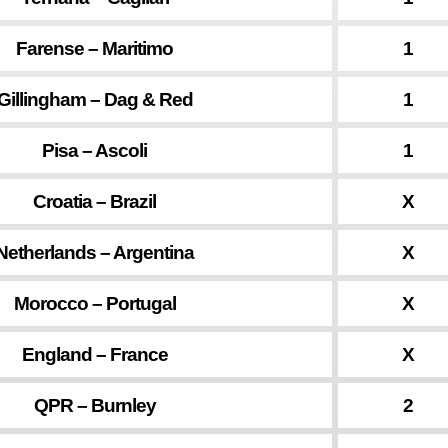
Farense – Maritimo
1
Gillingham – Dag & Red
1
Pisa – Ascoli
1
Croatia – Brazil
X
Netherlands – Argentina
X
Morocco – Portugal
X
England – France
X
QPR – Burnley
2