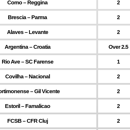
Como – Reggina
2
Brescia – Parma
2
Alaves – Levante
2
Argentina – Croatia
Over 2.5
Rio Ave – SC Farense
1
Covilha – Nacional
2
ortimonense – Gil Vicente
2
Estoril – Famalicao
2
FCSB – CFR Cluj
2